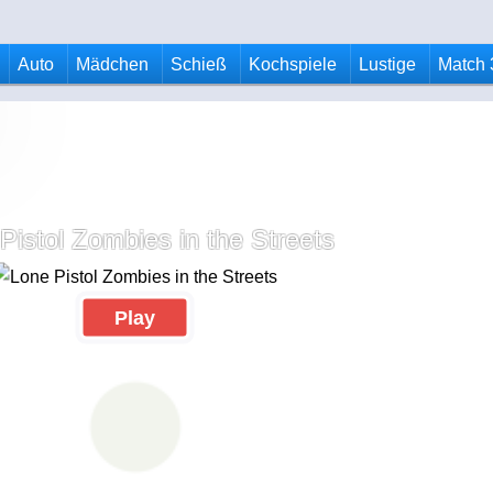
Auto
Mädchen
Schieß
Kochspiele
Lustige
Match 
Pistol Zombies in the Streets
Play