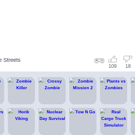
e Streets
109
18