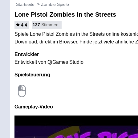
Startseite
Zombie Spiele
Lone Pistol Zombies in the Streets
127
Stimmen
4.4
Spiele Lone Pistol Zombies in the Streets online kostenlo
Download, direkt im Browser. Finde jetzt viele ähnliche 
Entwickler
Entwickelt von QiGames Studio
Spielsteuerung
Gameplay-Video