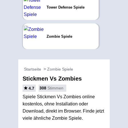
Tower Defense Spiele
Zombie Spiele
Startseite
Zombie Spiele
Stickmen Vs Zombies
308
Stimmen
4.7
Spiele Stickmen Vs Zombies online
kostenlos, ohne Installation oder
Download, direkt im Browser. Finde jetzt
viele ähnliche Zombie Spiele.