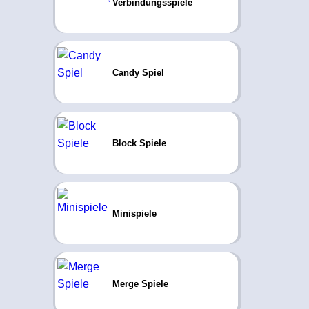
Verbindungsspiele
Candy Spiel
Block Spiele
Minispiele
Merge Spiele