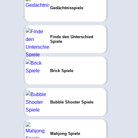
Gedächtnisspiele
Finde den Unterschied
Spiele
Brick Spiele
Bubble Shooter Spiele
Mahjong Spiele