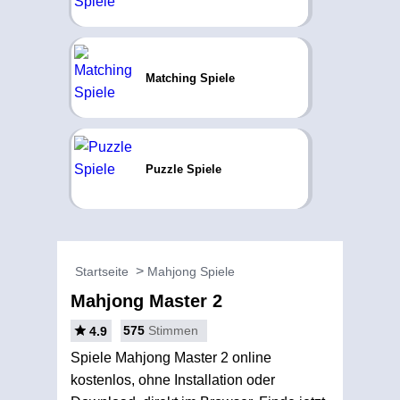
Matching Spiele
Puzzle Spiele
Startseite
Mahjong Spiele
Mahjong Master 2
575
Stimmen
4.9
Spiele Mahjong Master 2 online
kostenlos, ohne Installation oder