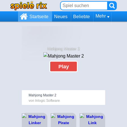
Mehr
Startseite
Neues
Beliebte
Mahjong Master 2
Play
Mahjong Master 2
von Inlogic Software