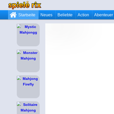
Startseite
Neues
Beliebte
Action
Abenteuer