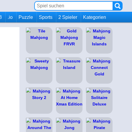
3
.io
Puzzle
Sports
2 Spieler
Kategorien