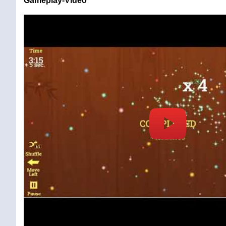
Gameplay-Video