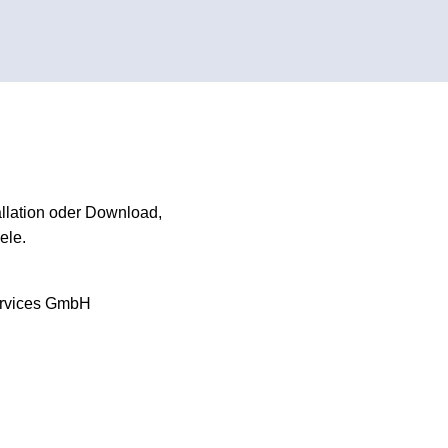
llation oder Download,
ele.
ervices GmbH