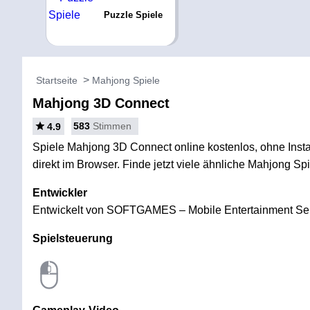
Puzzle Spiele
Startseite
Mahjong Spiele
Mahjong 3D Connect
583
Stimmen
4.9
Spiele Mahjong 3D Connect online kostenlos, ohne Insta
direkt im Browser. Finde jetzt viele ähnliche Mahjong Spi
Entwickler
Entwickelt von SOFTGAMES – Mobile Entertainment S
Spielsteuerung