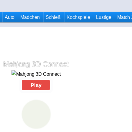
Auto
Mädchen
Schieß
Kochspiele
Lustige
Match 
Mahjong 3D Connect
Play