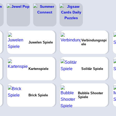
Verbindungsspi
Juwelen Spiele
ele
Kartenspiele
Solitär Spiele
Bubble Shooter
Brick Spiele
Spiele