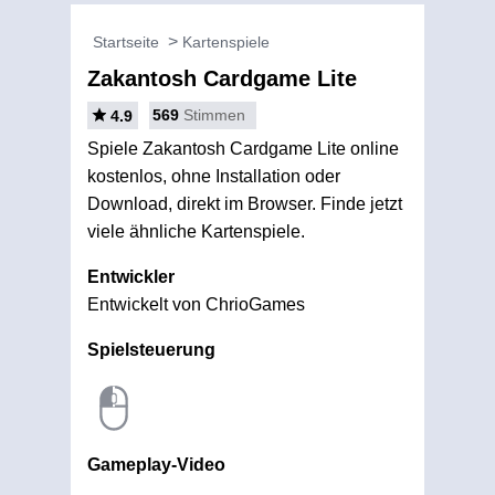
Startseite
Kartenspiele
Zakantosh Cardgame Lite
569
Stimmen
4.9
Spiele Zakantosh Cardgame Lite online
kostenlos, ohne Installation oder
Download, direkt im Browser. Finde jetzt
viele ähnliche Kartenspiele.
Entwickler
Entwickelt von ChrioGames
Spielsteuerung
Gameplay-Video