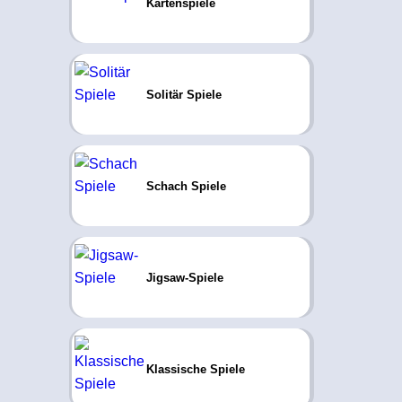
Kartenspiele
Solitär Spiele
Schach Spiele
Jigsaw-Spiele
Klassische Spiele