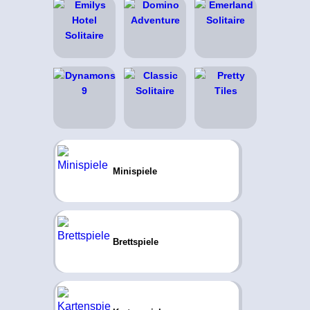
Minispiele
Brettspiele