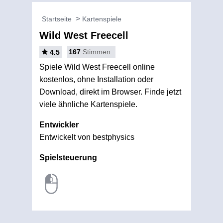
Startseite
Kartenspiele
Wild West Freecell
167
Stimmen
4.5
Spiele Wild West Freecell online
kostenlos, ohne Installation oder
Download, direkt im Browser. Finde jetzt
viele ähnliche Kartenspiele.
Entwickler
Entwickelt von bestphysics
Spielsteuerung