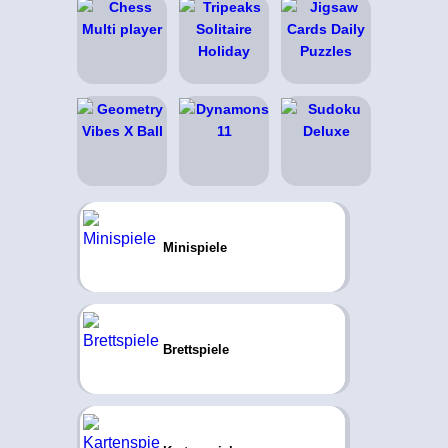
Minispiele
Brettspiele