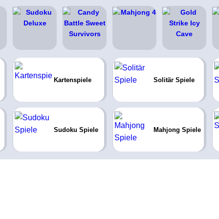
Kartenspiele
Solitär Spiele
Sudoku Spiele
Mahjong Spiele