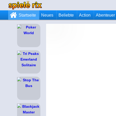
Startseite
Neues
Beliebte
Action
Abenteuer