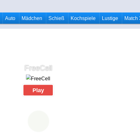
Auto
Mädchen
Schieß
Kochspiele
Lustige
Match 
FreeCell
Play