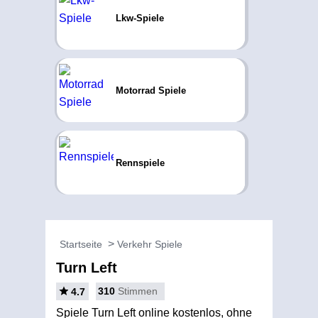
Lkw-Spiele
Motorrad Spiele
Rennspiele
Startseite
Verkehr Spiele
Turn Left
310
Stimmen
4.7
Spiele Turn Left online kostenlos, ohne