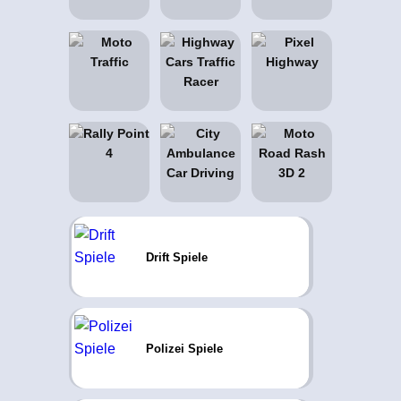
Drift Spiele
Polizei Spiele