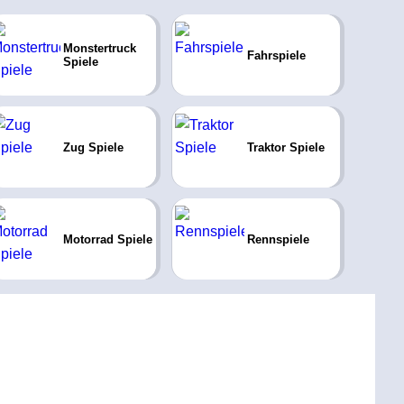
Monstertruck
Fahrspiele
Spiele
Zug Spiele
Traktor Spiele
Motorrad Spiele
Rennspiele