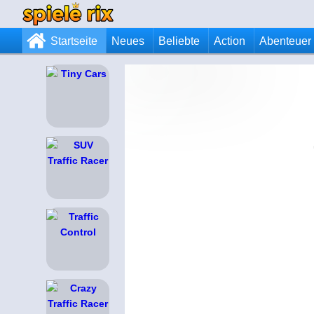
Startseite
Neues
Beliebte
Action
Abenteuer