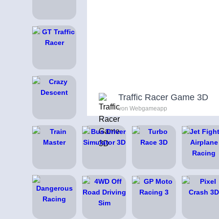
Traffic Racer Game 3D
von Webgameapp