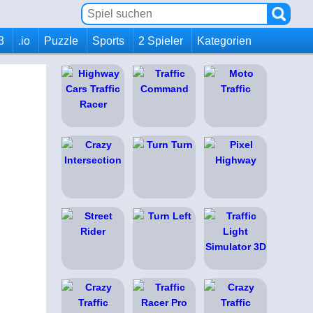
3
.io
Puzzle
Sports
2 Spieler
Kategorien