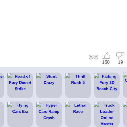
150
19