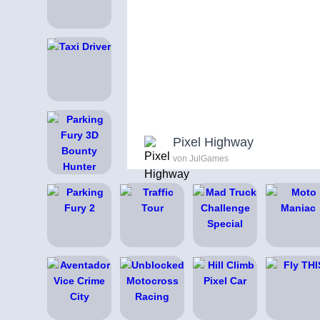
Pixel Highway
von JulGames