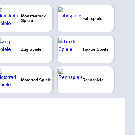
Monstertruck
Fahrspiele
Spiele
Zug Spiele
Traktor Spiele
Motorrad Spiele
Rennspiele