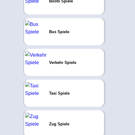
Boots Spiele
Bus Spiele
Verkehr Spiele
Taxi Spiele
Zug Spiele