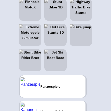
Panzerspiele