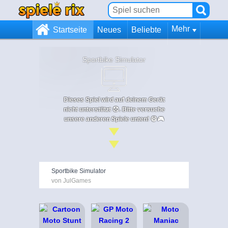
Mehr
Startseite
Neues
Beliebte
Sportbike Simulator
Dieses Spiel wird auf deinem Gerät
nicht unterstützt 😞. Bitte versuche
unsere anderen Spiele unten! 😄🎮
Sportbike Simulator
von JulGames