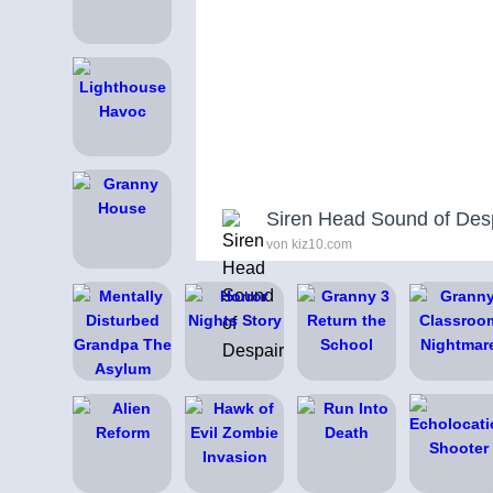
Siren Head Sound of Des
von kiz10.com