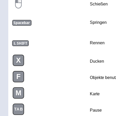
Schießen
Spacebar
Springen
L SHIFT
Rennen
X
Ducken
F
Objekte benu
M
Karte
TAB
Pause