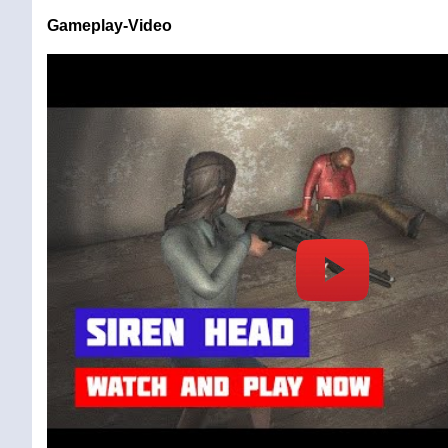
Gameplay-Video