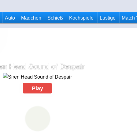
Auto
Mädchen
Schieß
Kochspiele
Lustige
Match 
ren Head Sound of Despair
Play