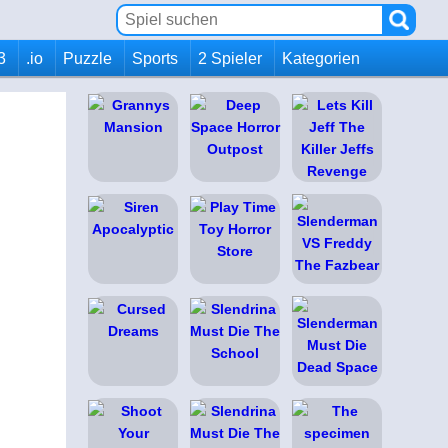
3
.io
Puzzle
Sports
2 Spieler
Kategorien