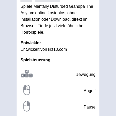
Spiele Mentally Disturbed Grandpa The
Asylum online kostenlos, ohne
Installation oder Download, direkt im
Browser. Finde jetzt viele ähnliche
Horrorspiele.
Entwickler
Entwickelt von kiz10.com
Spielsteuerung
W
Bewegung
A
S
D
Angriff
Pause