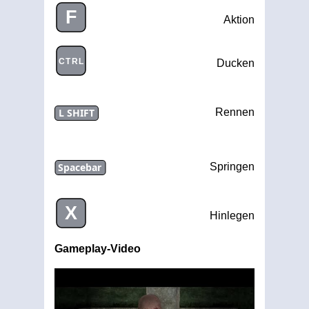
F
Aktion
CTRL
Ducken
L SHIFT
Rennen
Spacebar
Springen
X
Hinlegen
Gameplay-Video