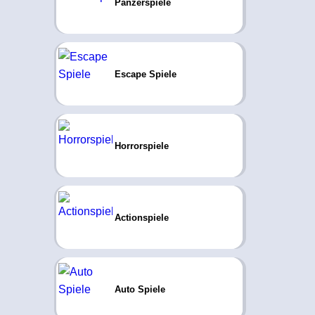
Panzerspiele
Escape Spiele
Horrorspiele
Actionspiele
Auto Spiele