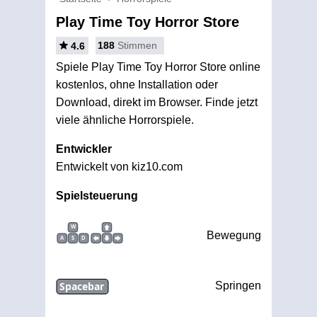
Play Time Toy Horror Store
188
Stimmen
4.6
Spiele Play Time Toy Horror Store online
kostenlos, ohne Installation oder
Download, direkt im Browser. Finde jetzt
viele ähnliche Horrorspiele.
Entwickler
Entwickelt von kiz10.com
Spielsteuerung
W
Bewegung
A
S
D
Spacebar
Springen