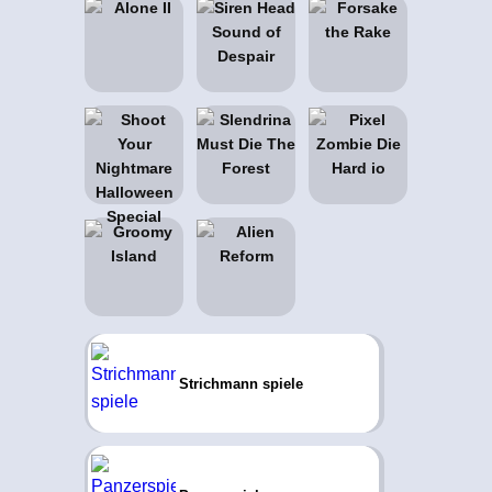
Strichmann spiele