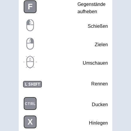
Gegenstände
F
aufheben
Schießen
Zielen
Umschauen
L SHIFT
Rennen
CTRL
Ducken
X
Hinlegen