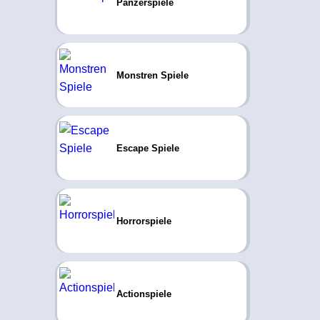
Panzerspiele
Monstren Spiele
Escape Spiele
Horrorspiele
Actionspiele