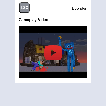
ESC
Beenden
Gameplay-Video