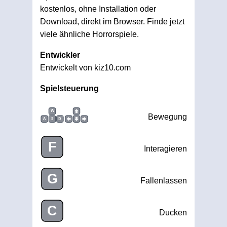
kostenlos, ohne Installation oder
Download, direkt im Browser. Finde jetzt
viele ähnliche Horrorspiele.
Entwickler
Entwickelt von kiz10.com
Spielsteuerung
W
Bewegung
A
S
D
F
Interagieren
G
Fallenlassen
C
Ducken