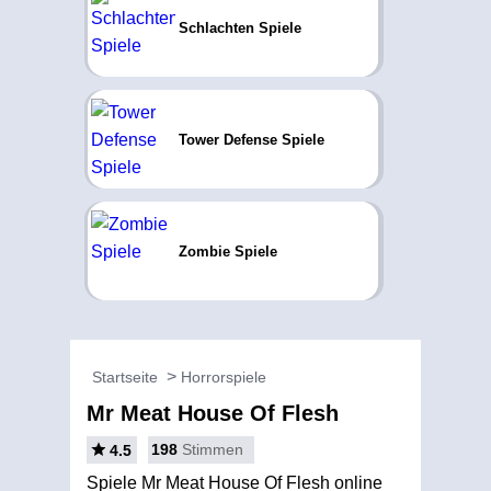
Schlachten Spiele
Tower Defense Spiele
Zombie Spiele
Startseite
Horrorspiele
Mr Meat House Of Flesh
198
Stimmen
4.5
Spiele Mr Meat House Of Flesh online