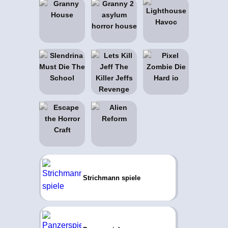
Strichmann spiele