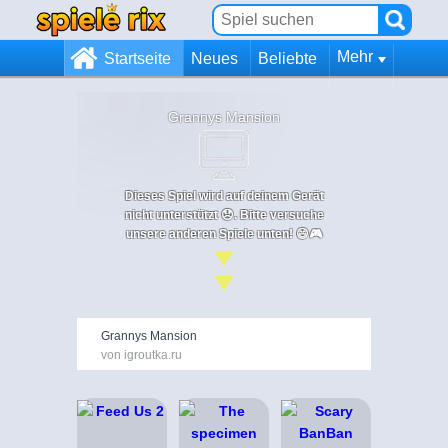
Mehr
Startseite
Neues
Beliebte
Grannys Mansion
Dieses Spiel wird auf deinem Gerät
nicht unterstützt 😞. Bitte versuche
unsere anderen Spiele unten! 😄🎮
Grannys Mansion
von igroutka.ru