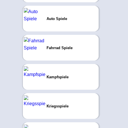
Auto Spiele
Fahrrad Spiele
Kampfspiele
Kriegsspiele