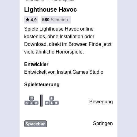
Lighthouse Havoc
580
Stimmen
4.9
Spiele Lighthouse Havoc online
kostenlos, ohne Installation oder
Download, direkt im Browser. Finde jetzt
viele ähnliche Horrorspiele.
Entwickler
Entwickelt von Instant Games Studio
Spielsteuerung
|
W
Bewegung
A
S
D
Spacebar
Springen