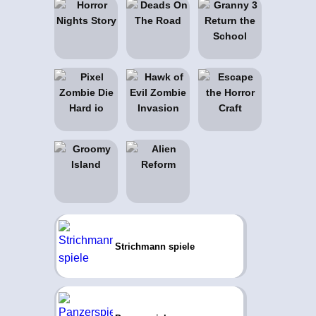
Strichmann spiele