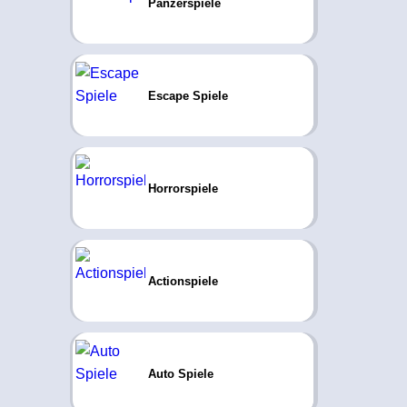
Panzerspiele
Escape Spiele
Horrorspiele
Actionspiele
Auto Spiele