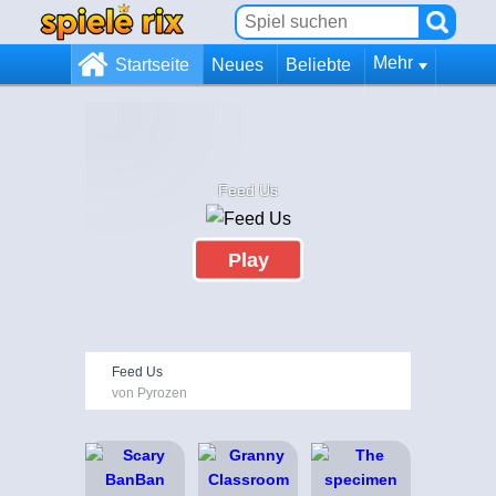
Mehr
Startseite
Neues
Beliebte
Feed Us
Play
Feed Us
von Pyrozen