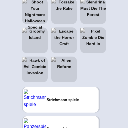
Strichmann spiele