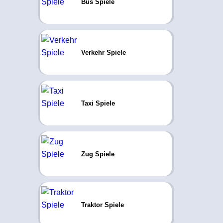
Bus Spiele
Verkehr Spiele
Taxi Spiele
Zug Spiele
Traktor Spiele