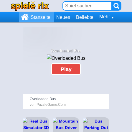
Mehr
Startseite
Neues
Beliebte
Overloaded Bus
Play
Overloaded Bus
von PuzzleGame.Com