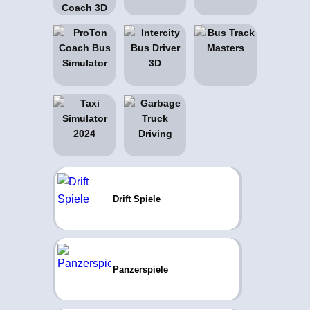
Drift Spiele
Panzerspiele