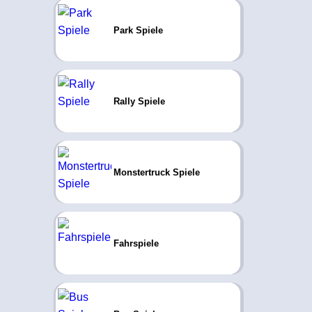
Park Spiele
Rally Spiele
Monstertruck Spiele
Fahrspiele