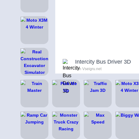
Intercity Bus Driver 3D
von Vseigru.net