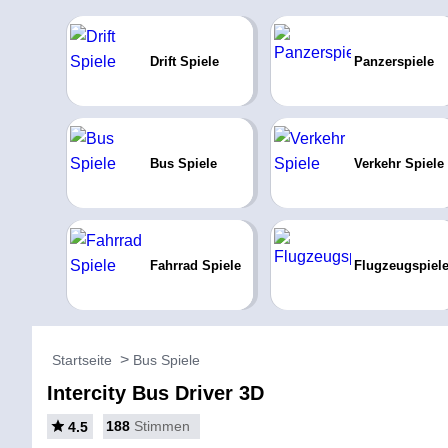
Drift Spiele
Panzerspiele
Bus Spiele
Verkehr Spiele
Fahrrad Spiele
Flugzeugspiel
Startseite
Bus Spiele
Intercity Bus Driver 3D
188
Stimmen
4.5