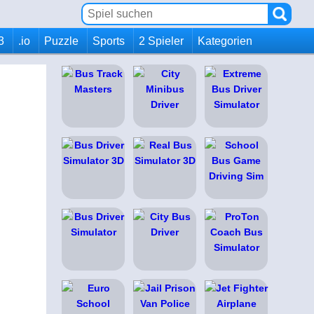
3
.io
Puzzle
Sports
2 Spieler
Kategorien