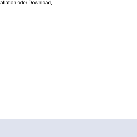
stallation oder Download,
l