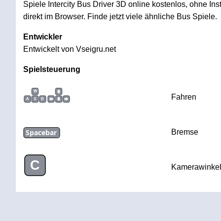
Spiele Intercity Bus Driver 3D online kostenlos, ohne In
direkt im Browser. Finde jetzt viele ähnliche Bus Spiele.
Entwickler
Entwickelt von Vseigru.net
Spielsteuerung
W
Fahren
A
S
D
Spacebar
Bremse
C
Kamerawinke