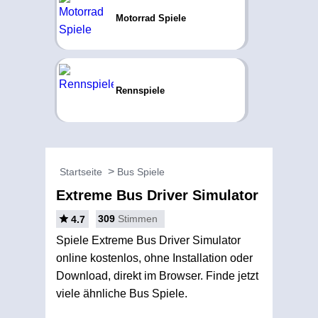
Motorrad Spiele
Rennspiele
Startseite
Bus Spiele
Extreme Bus Driver Simulator
309
Stimmen
4.7
Spiele Extreme Bus Driver Simulator
online kostenlos, ohne Installation oder
Download, direkt im Browser. Finde jetzt
viele ähnliche Bus Spiele.