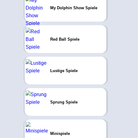
My Dolphin Show Spiele
Red Ball Spiele
Lustige Spiele
Sprung Spiele
Minispiele