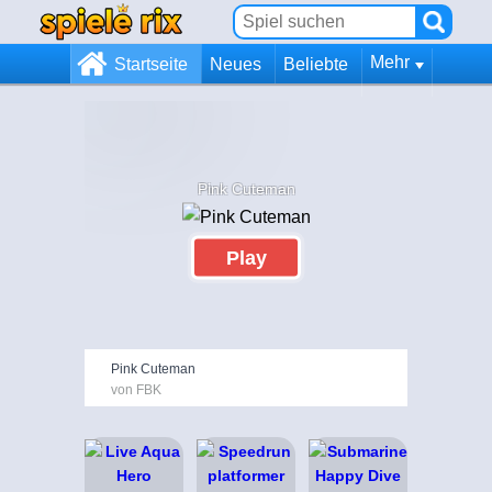
Mehr
Startseite
Neues
Beliebte
Pink Cuteman
Play
Pink Cuteman
von FBK