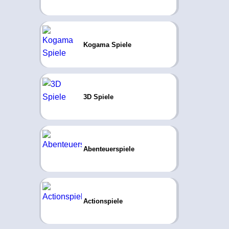
Kogama Spiele
3D Spiele
Abenteuerspiele
Actionspiele