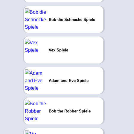
Bob die Schnecke Spiele
Vex Spiele
Adam and Eve Spiele
Bob the Robber Spiele