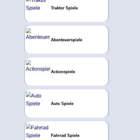
Traktor Spiele
Abenteuerspiele
Actionspiele
Auto Spiele
Fahrrad Spiele