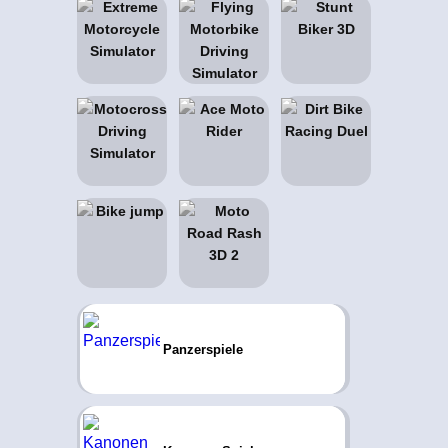
Panzerspiele