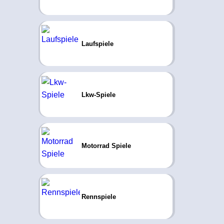
Laufspiele
Lkw-Spiele
Motorrad Spiele
Rennspiele