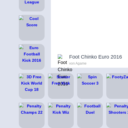
Foot Chinko Euro 2016
von Agame