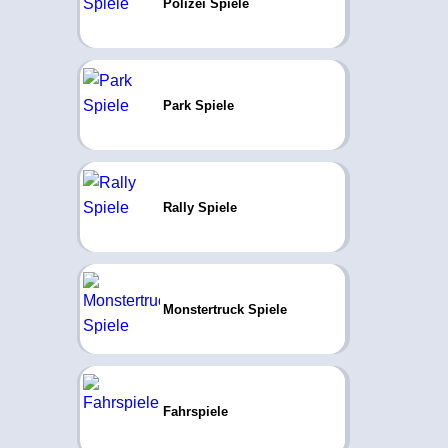
Polizei Spiele
Park Spiele
Rally Spiele
Monstertruck Spiele
Fahrspiele