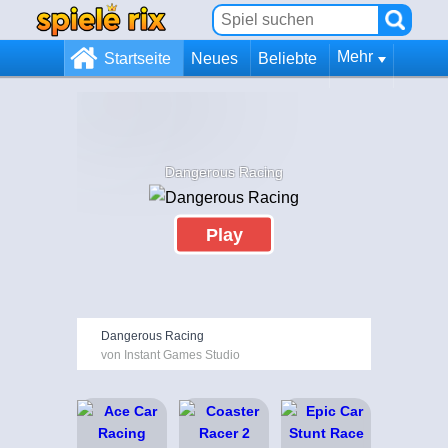
Mehr
Startseite
Neues
Beliebte
Dangerous Racing
Play
Dangerous Racing
von Instant Games Studio