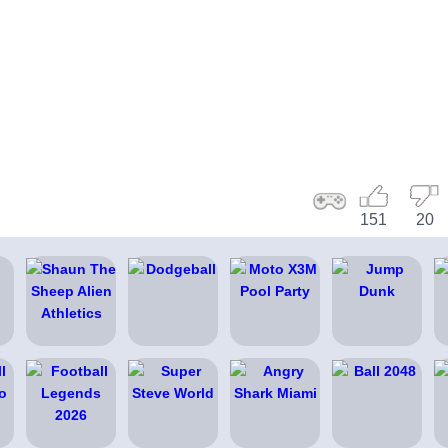
151
20