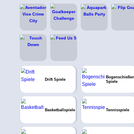
Bogenschieße
Drift Spiele
Spiele
Basketballspiele
Tennisspiele