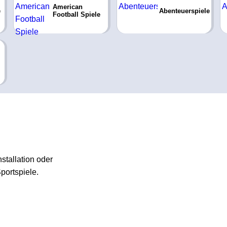
American
e
Abenteuerspiele
Football Spiele
stallation oder
portspiele.