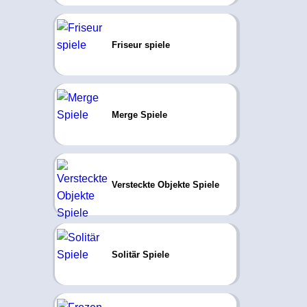
Friseur spiele
Merge Spiele
Versteckte Objekte Spiele
Solitär Spiele