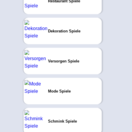
Restaurant Spiele
Dekoration Spiele
Versorgen Spiele
Mode Spiele
Schmink Spiele