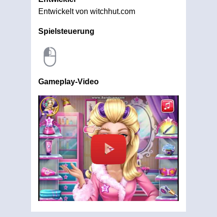
Entwickelt von witchhut.com
Spielsteuerung
Gameplay-Video