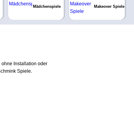
Mädchenspiele
Makeover Spiele
 ohne Installation oder
Schmink Spiele.