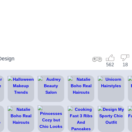
Design
562
18