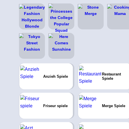
Restaurant
Anzieh Spiele
Spiele
Friseur spiele
Merge Spiele