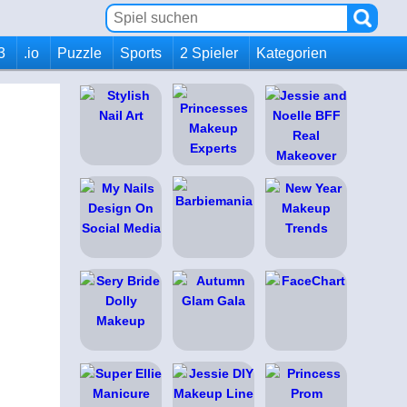
3
.io
Puzzle
Sports
2 Spieler
Kategorien