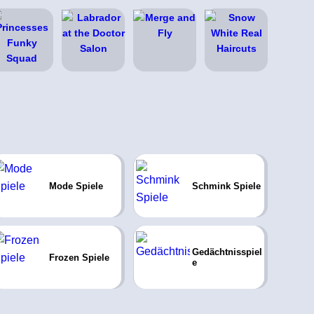
Mode Spiele
Schmink Spiele
Gedächtnisspiel
Frozen Spiele
e