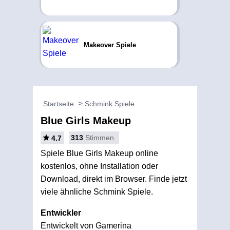
Makeover Spiele
Startseite
Schmink Spiele
Blue Girls Makeup
313
Stimmen
4.7
Spiele Blue Girls Makeup online
kostenlos, ohne Installation oder
Download, direkt im Browser. Finde jetzt
viele ähnliche Schmink Spiele.
Entwickler
Entwickelt von Gamerina