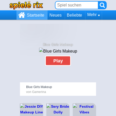
Mehr
Startseite
Neues
Beliebte
Blue Girls Makeup
Play
Blue Girls Makeup
von Gamerina