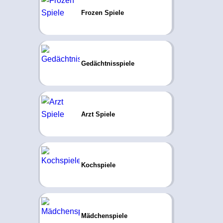
Frozen Spiele
Gedächtnisspiele
Arzt Spiele
Kochspiele
Mädchenspiele