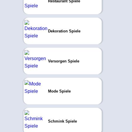
Restaurant Spiele
Dekoration Spiele
Versorgen Spiele
Mode Spiele
Schmink Spiele