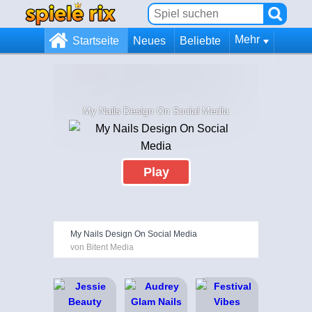
Mehr
Startseite
Neues
Beliebte
My Nails Design On Social Media
Play
My Nails Design On Social Media
von Bitent Media