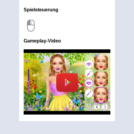
Spielsteuerung
Gameplay-Video