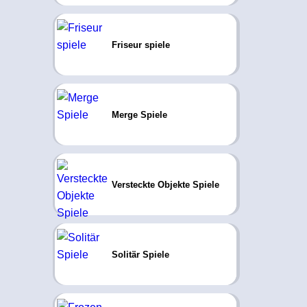
Friseur spiele
Merge Spiele
Versteckte Objekte Spiele
Solitär Spiele