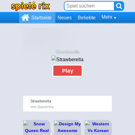
Mehr
Startseite
Neues
Beliebte
Strawberella
Play
Strawberella
von Gamerina