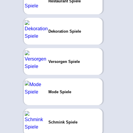
Restaurant Spiele
Dekoration Spiele
Versorgen Spiele
Mode Spiele
Schmink Spiele