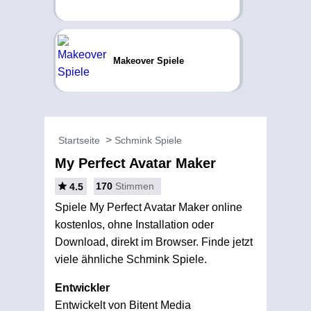
Makeover Spiele
Startseite
Schmink Spiele
My Perfect Avatar Maker
170
Stimmen
4.5
Spiele My Perfect Avatar Maker online
kostenlos, ohne Installation oder
Download, direkt im Browser. Finde jetzt
viele ähnliche Schmink Spiele.
Entwickler
Entwickelt von Bitent Media