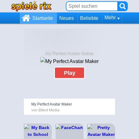
Mehr
Startseite
Neues
Beliebte
My Perfect Avatar Maker
Play
My Perfect Avatar Maker
von Bitent Media