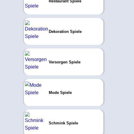
Restaurant Spiele
Dekoration Spiele
Versorgen Spiele
Mode Spiele
Schmink Spiele