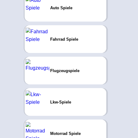
Auto Spiele
Fahrrad Spiele
Flugzeugspiele
Lkw-Spiele
Motorrad Spiele