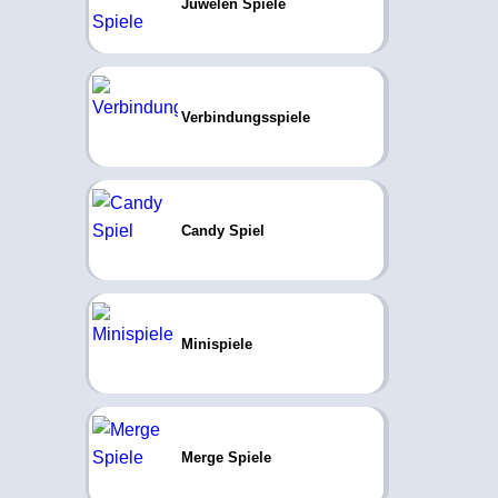
Juwelen Spiele
Verbindungsspiele
Candy Spiel
Minispiele
Merge Spiele