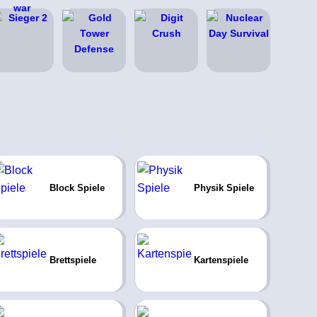
Block Spiele
Physik Spiele
Brettspiele
Kartenspiele