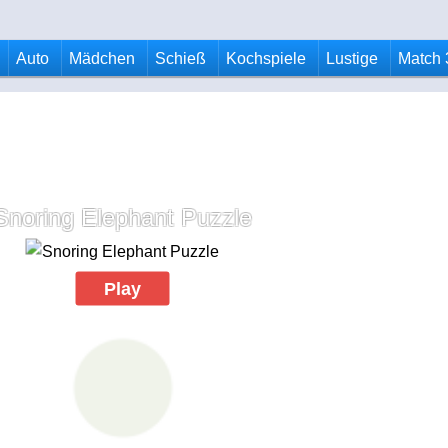
Auto
Mädchen
Schieß
Kochspiele
Lustige
Match 
Snoring Elephant Puzzle
Play