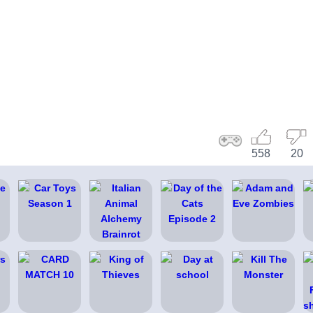
558
20