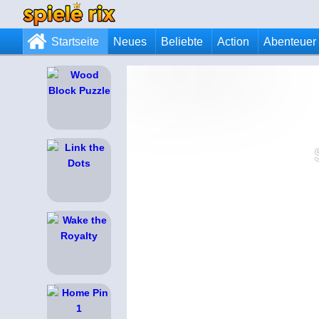
Startseite
Neues
Beliebte
Action
Abenteuer