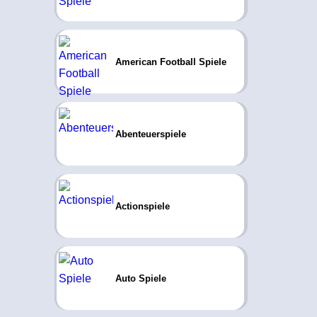
American Football Spiele
Abenteuerspiele
Actionspiele
Auto Spiele