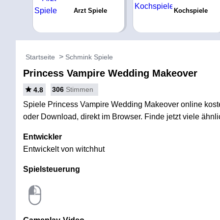
Arzt Spiele
Kochspiele
Startseite
Schmink Spiele
Princess Vampire Wedding Makeover
306
Stimmen
4.8
Spiele Princess Vampire Wedding Makeover online kosten
oder Download, direkt im Browser. Finde jetzt viele ähnl
Entwickler
Entwickelt von witchhut
Spielsteuerung