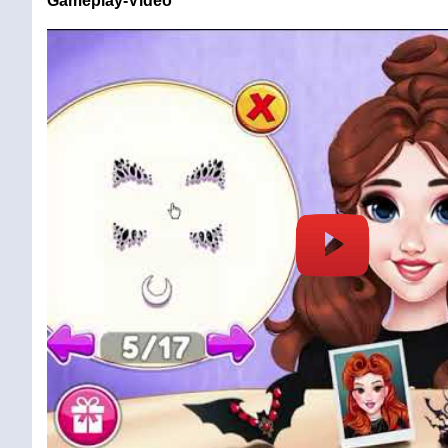
Gameplay-Video