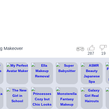
ng Makeover
287
19