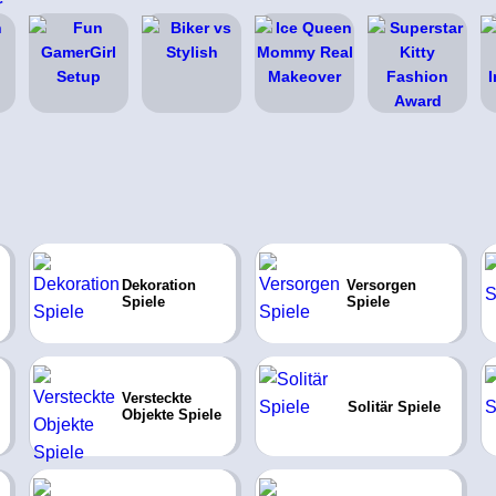
Dekoration
Versorgen
Spiele
Spiele
Versteckte
Solitär Spiele
Objekte Spiele