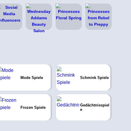
Mode Spiele
Schmink Spiele
Gedächtnisspiel
Frozen Spiele
e