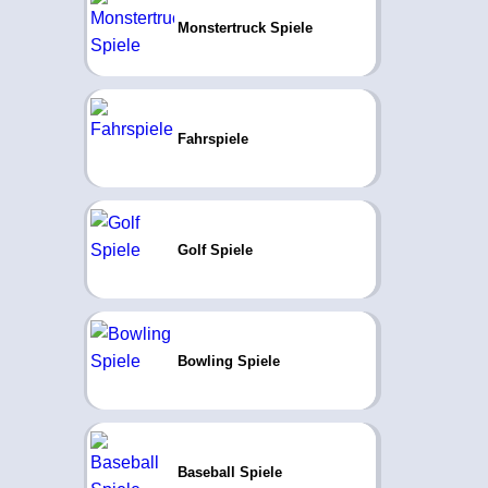
Monstertruck Spiele
Fahrspiele
Golf Spiele
Bowling Spiele
Baseball Spiele