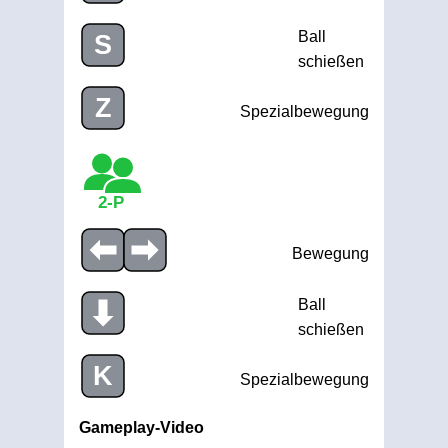
Ball
S
schießen
Z
Spezialbewegung
2-P
Bewegung
Ball
schießen
K
Spezialbewegung
Gameplay-Video