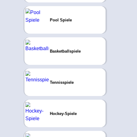
Pool Spiele
Basketballspiele
Tennisspiele
Hockey-Spiele