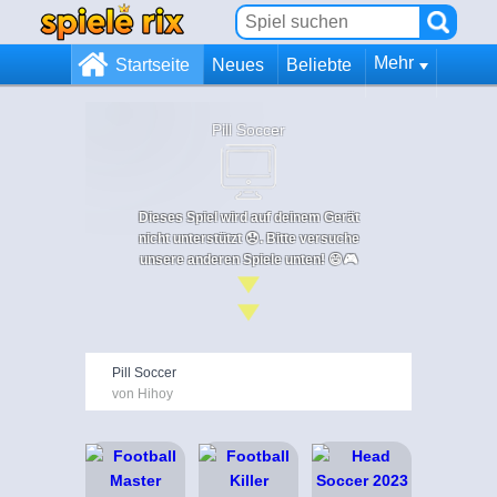
Mehr
Startseite
Neues
Beliebte
Pill Soccer
Dieses Spiel wird auf deinem Gerät
nicht unterstützt 😞. Bitte versuche
unsere anderen Spiele unten! 😄🎮
Pill Soccer
von Hihoy