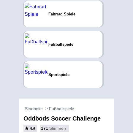
Fahrrad Spiele
Fußballspiele
Sportspiele
Startseite
Fußballspiele
Oddbods Soccer Challenge
171
Stimmen
4.6