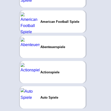
American Football Spiele
Abenteuerspiele
Actionspiele
Auto Spiele