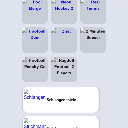
Schlangenspiele