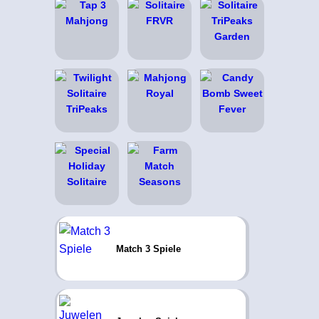
Match 3 Spiele