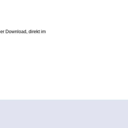
der Download, direkt im