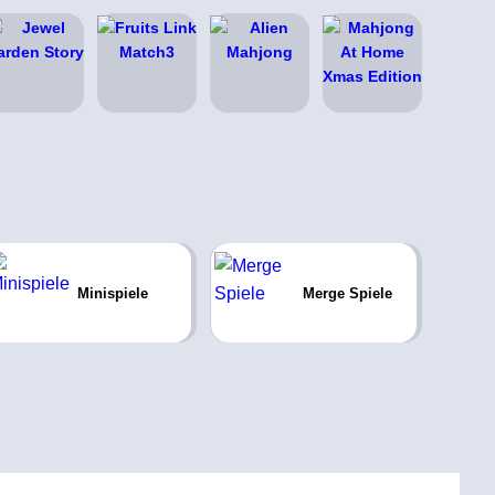
Minispiele
Merge Spiele