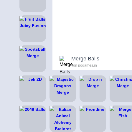
Merge Balls
von pogames.in