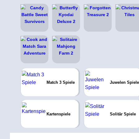
Match 3 Spiele
Juwelen Spiele
Kartenspiele
Solitär Spiele