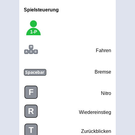
Spielsteuerung
1-P
W
Fahren
A
S
D
Spacebar
Bremse
F
Nitro
R
Wiedereinstieg
T
Zurückblicken