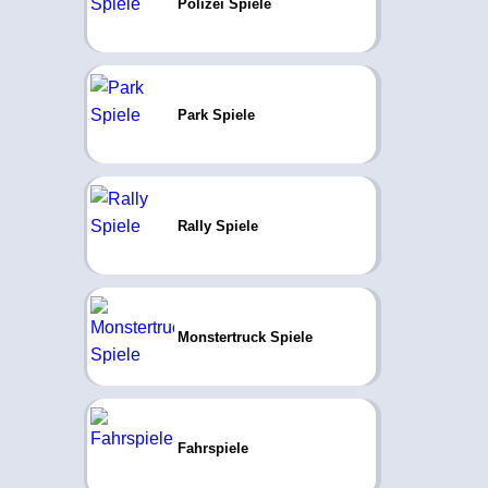
Polizei Spiele
Park Spiele
Rally Spiele
Monstertruck Spiele
Fahrspiele