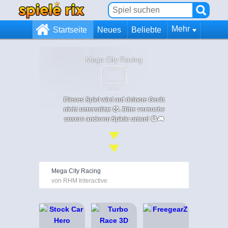
Mehr
Startseite
Neues
Beliebte
Mega City Racing
Dieses Spiel wird auf deinem Gerät
nicht unterstützt 😞. Bitte versuche
unsere anderen Spiele unten! 😄🎮
Mega City Racing
von RHM Interactive