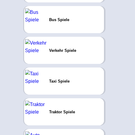
Bus Spiele
Verkehr Spiele
Taxi Spiele
Traktor Spiele