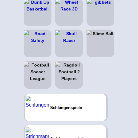
Schlangenspiele