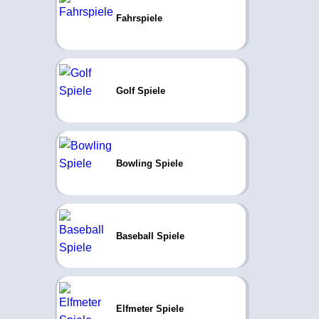
Fahrspiele
Golf Spiele
Bowling Spiele
Baseball Spiele
Elfmeter Spiele