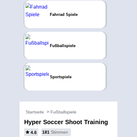
Fahrrad Spiele
Fußballspiele
Sportspiele
Startseite
Fußballspiele
Hyper Soccer Shoot Training
181
Stimmen
4.6