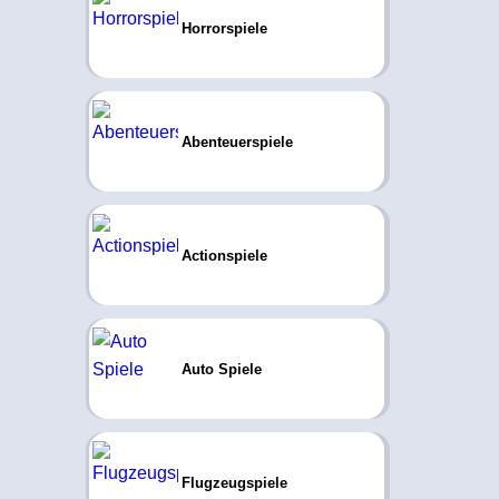
Horrorspiele
Abenteuerspiele
Actionspiele
Auto Spiele
Flugzeugspiele