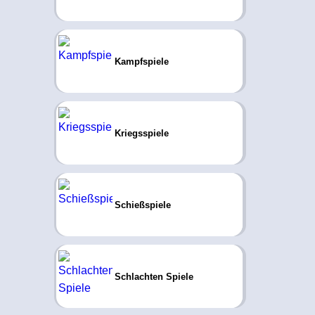
Kampfspiele
Kriegsspiele
Schießspiele
Schlachten Spiele