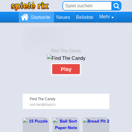
Mehr
Startseite
Neues
Beliebte
Find The Candy
Play
Find The Candy
von bestphysics