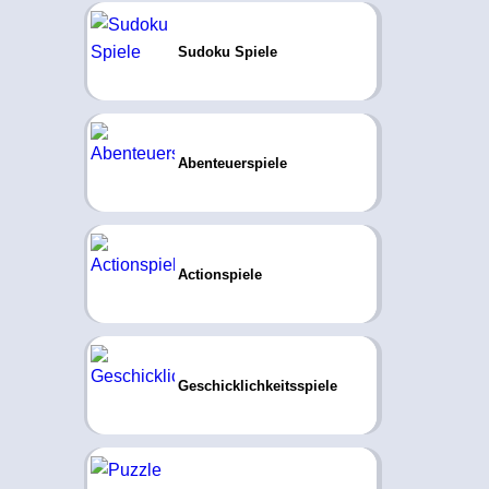
Sudoku Spiele
Abenteuerspiele
Actionspiele
Geschicklichkeitsspiele