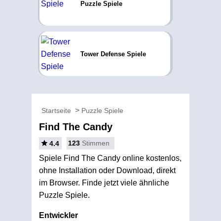
Puzzle Spiele
Tower Defense Spiele
Startseite
Puzzle Spiele
Find The Candy
123
Stimmen
4.4
Spiele Find The Candy online kostenlos,
ohne Installation oder Download, direkt
im Browser. Finde jetzt viele ähnliche
Puzzle Spiele.
Entwickler