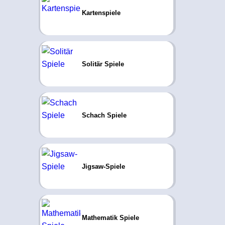
Kartenspiele
Solitär Spiele
Schach Spiele
Jigsaw-Spiele
Mathematik Spiele