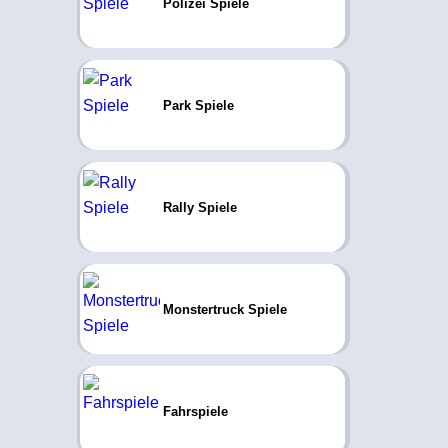
Polizei Spiele
Park Spiele
Rally Spiele
Monstertruck Spiele
Fahrspiele