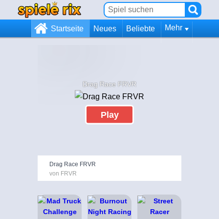
Mehr
Startseite
Neues
Beliebte
Drag Race FRVR
Play
Drag Race FRVR
von FRVR